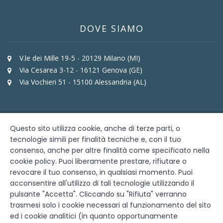
DOVE SIAMO
V.le dei Mille 19-5 - 20129 Milano (MI)
Via Cesarea 3-12 - 16121 Genova (GE)
Via Vochieri 51 - 15100 Alessandria (AL)
RECAPITI
Questo sito utilizza cookie, anche di terze parti, o
tecnologie simili per finalità tecniche e, con il tuo
02. 450 71 311
(Milano)
consenso, anche per altre finalità come specificato nella
010. 59 58 440
(Genova)
cookie policy. Puoi liberamente prestare, rifiutare o
0131. 26 26 26
(Alessandria)
revocare il tuo consenso, in qualsiasi momento. Puoi
studiociccarelli@studiociccarelli.it
acconsentire all'utilizzo di tali tecnologie utilizzando il
pulsante "Accetta". Cliccando su "Rifiuta" verranno
trasmesi solo i cookie necessari al funzionamento del sito
ed i cookie analitici (in quanto opportunamente