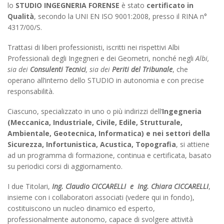
lo
STUDIO INGEGNERIA FORENSE
è stato
certificato in
Qualità
, secondo la UNI EN ISO 9001:2008, presso il RINA n°
4317/00/S.
Trattasi di liberi professionisti, iscritti nei rispettivi Albi
Professionali degli Ingegneri e dei Geometri, nonché negli
Albi,
sia dei
Consulenti Tecnici
, sia dei
Periti del Tribunale
, che
operano all’interno dello STUDIO in autonomia e con precise
responsabilità.
Ciascuno, specializzato in uno o più indirizzi dell’
Ingegneria
(Meccanica, Industriale, Civile, Edile, Strutturale,
Ambientale, Geotecnica, Informatica) e nei settori della
Sicurezza, Infortunistica, Acustica, Topografia
, si attiene
ad un programma di formazione, continua e certificata, basato
su periodici corsi di aggiornamento.
I due Titolari,
Ing. Claudio CICCARELLI e Ing. Chiara CICCARELLI
,
insieme con i collaboratori associati (vedere qui in fondo),
costituiscono un nucleo dinamico ed esperto,
professionalmente autonomo, capace di svolgere attività